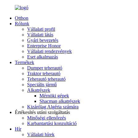
Otthon
Rólunk
Vállalati profil
Vállalati látás
Gyári bevezetés
Enterprise Honor
Vállalati rendezvények
Eset alkalmazás
Termékek
Dumper teherautó
Traktor teherautó
Teherautó teherautó
Speciális jármű
Alkatrészek
Mérnöki gépek
Shacman alkatrészek
Kizárólag Algéria számára
Értékesítés utáni szolgáltatás
Minőségi ellenőrzés
Karbantartási konzultáció
Hír
Vállalati hírek