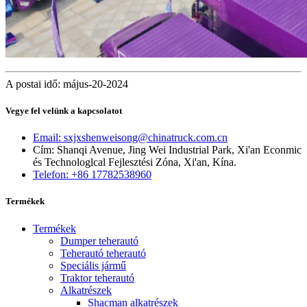
A postai idő: május-20-2024
Vegye fel velünk a kapcsolatot
Email: sxjxshenweisong@chinatruck.com.cn
Cím: Shanqi Avenue, Jing Wei Industrial Park, Xi'an Econmic
és Technologlcal Fejlesztési Zóna, Xi'an, Kína.
Telefon: +86 17782538960
Termékek
Termékek
Dumper teherautó
Teherautó teherautó
Speciális jármű
Traktor teherautó
Alkatrészek
Shacman alkatrészek