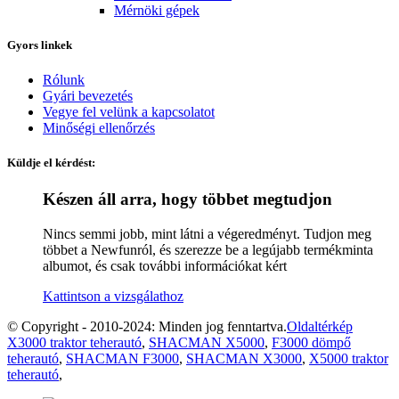
Mérnöki gépek
Gyors linkek
Rólunk
Gyári bevezetés
Vegye fel velünk a kapcsolatot
Minőségi ellenőrzés
Küldje el kérdést:
Készen áll arra, hogy többet megtudjon
Nincs semmi jobb, mint látni a végeredményt. Tudjon meg
többet a Newfunról, és szerezze be a legújabb termékminta
albumot, és csak további információkat kért
Kattintson a vizsgálathoz
© Copyright - 2010-2024: Minden jog fenntartva.
Oldaltérkép
X3000 traktor teherautó
,
SHACMAN X5000
,
F3000 dömpő
teherautó
,
SHACMAN F3000
,
SHACMAN X3000
,
X5000 traktor
teherautó
,