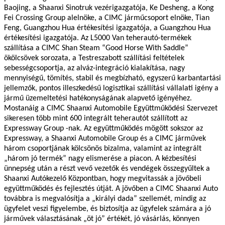
Baojing, a Shaanxi Sinotruk vezérigazgatója, Ke Desheng, a Kong
Fei Crossing Group alelnöke, a CIMC járműcsoport elnöke, Tian
Feng, Guangzhou Hua értékesítési igazgatója, a Guangzhou Hua
értékesítési igazgatója. Az L5000 Van teherautó-termékek
szállítása a CIMC Shan Steam “Good Horse With Saddle”
ökölcsövek sorozata, a Testreszabott szállítási feltételek
sebességcsoportja, az alváz-integráció kialakítása, nagy
mennyiségű, tömítés, stabil és megbízható, egyszerű karbantartási
jellemzők, pontos illeszkedésű logisztikai szállítási vállalati igény a
jármű üzemeltetési hatékonyságának alapvető igényéhez.
Mostanáig a CIMC Shaanxi Automobile Együttműködési Szervezet
sikeresen több mint 600 integrált teherautót szállított az
Expressway Group -nak. Az együttműködés mögött sokszor az
Expressway, a Shaanxi Automobile Group és a CIMC járművek
három csoportjának kölcsönös bizalma, valamint az integrált
„három jó termék” nagy elismerése a piacon. A kézbesítési
ünnepség után a részt vevő vezetők és vendégek összegyűltek a
Shaanxi Autókezelő Központban, hogy megvitassák a jövőbeli
együttműködés és fejlesztés útját. A jövőben a CIMC Shaanxi Auto
továbbra is megvalósítja a „királyi dada” szellemét, mindig az
ügyfelet veszi figyelembe, és biztosítja az ügyfelek számára a jó
járművek választásának „öt jó” értékét, jó vásárlás, könnyen