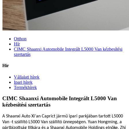
Otthon
Hír
CIMC Shaanxi Automobile Integrált L5000 Van kézbesítési
szertartás
Hír
Vállalati hírek
Ipari hírek
Termékhírek
CIMC Shaanxi Automobile Integrált L5000 Van
kézbesítési szertartás
A Shaanxi Auto Xi'an Caprict jármű ipari parkjában tartott L5000
Van -t szállító L5000 Van szállító ünnepségen. Yuan Hongming, a
pártbizottság titkára és a Shaanxi Automobile Holdings elnöke, Zhi