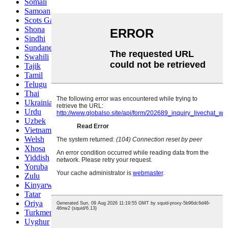
Somali
Samoan
Scots Gaelic
Shona
Sindhi
Sundanese
Swahili
Tajik
Tamil
Telugu
Thai
Ukrainian
Urdu
Uzbek
Vietnamese
Welsh
Xhosa
Yiddish
Yoruba
Zulu
Kinyarwanda
Tatar
Oriya
Turkmen
Uyghur