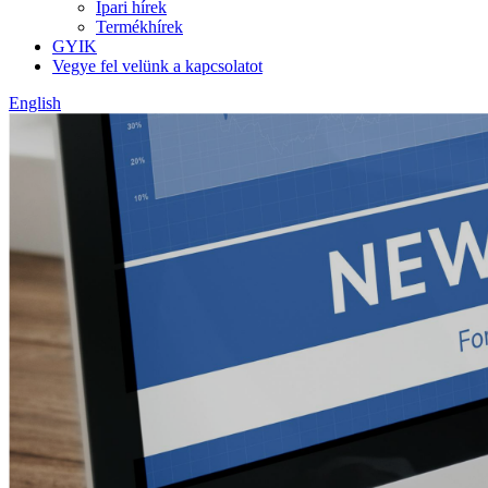
Ipari hírek
Termékhírek
GYIK
Vegye fel velünk a kapcsolatot
English