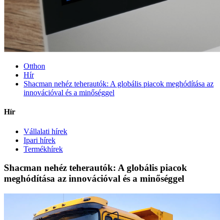
Otthon
Hír
Shacman nehéz teherautók: A globális piacok meghódítása az
innovációval és a minőséggel
Hír
Vállalati hírek
Ipari hírek
Termékhírek
Shacman nehéz teherautók: A globális piacok
meghódítása az innovációval és a minőséggel