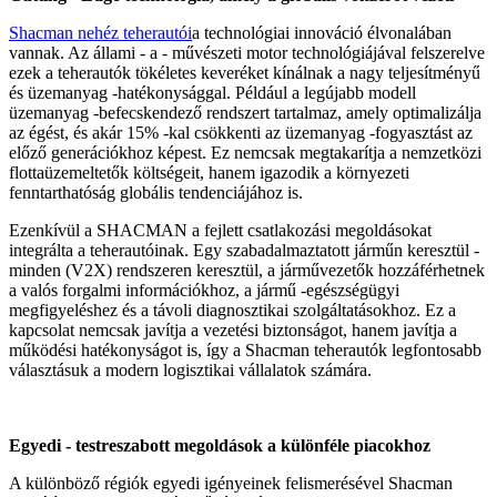
Shacman nehéz teherautói
a technológiai innováció élvonalában
vannak. Az állami - a - művészeti motor technológiájával felszerelve
ezek a teherautók tökéletes keveréket kínálnak a nagy teljesítményű
és üzemanyag -hatékonysággal. Például a legújabb modell
üzemanyag -befecskendező rendszert tartalmaz, amely optimalizálja
az égést, és akár 15% -kal csökkenti az üzemanyag -fogyasztást az
előző generációkhoz képest. Ez nemcsak megtakarítja a nemzetközi
flottaüzemeltetők költségeit, hanem igazodik a környezeti
fenntarthatóság globális tendenciájához is.
Ezenkívül a SHACMAN a fejlett csatlakozási megoldásokat
integrálta a teherautóinak. Egy szabadalmaztatott járműn keresztül -
minden (V2X) rendszeren keresztül, a járművezetők hozzáférhetnek
a valós forgalmi információkhoz, a jármű -egészségügyi
megfigyeléshez és a távoli diagnosztikai szolgáltatásokhoz. Ez a
kapcsolat nemcsak javítja a vezetési biztonságot, hanem javítja a
működési hatékonyságot is, így a Shacman teherautók legfontosabb
választásuk a modern logisztikai vállalatok számára.
Egyedi - testreszabott megoldások a különféle piacokhoz
A különböző régiók egyedi igényeinek felismerésével Shacman