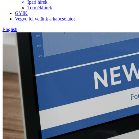
Ipari hírek
Termékhírek
GYIK
Vegye fel velünk a kapcsolatot
English