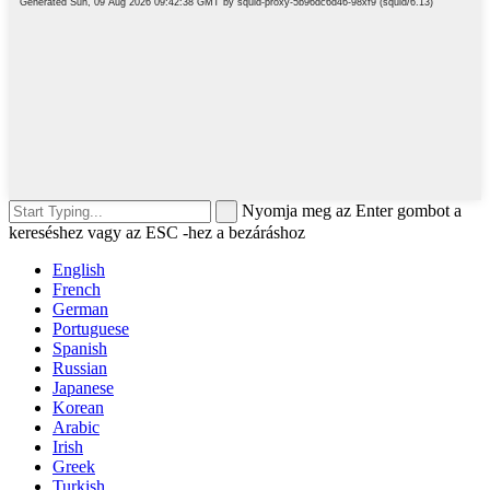
Nyomja meg az Enter gombot a
kereséshez vagy az ESC -hez a bezáráshoz
English
French
German
Portuguese
Spanish
Russian
Japanese
Korean
Arabic
Irish
Greek
Turkish