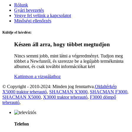
Rólunk
Gyári bevezetés
Vegye fel velünk a kapcsolatot
Minőségi ellenőrzés
Küldje el kérdést:
Készen áll arra, hogy többet megtudjon
Nincs semmi jobb, mint látni a végeredményt. Tudjon meg
többet a Newfunról, és szerezze be a legújabb termékminta
albumot, és csak további információkat kért
Kattintson a vizsgálathoz
© Copyright - 2010-2024: Minden jog fenntartva.
Oldaltérkép
X5000 traktor teherautó
,
SHACMAN X3000
,
SHACMAN F3000
,
SHACMAN X5000
,
X3000 traktor teherautó
,
F3000 dömpő
teherautó
,
Telefon