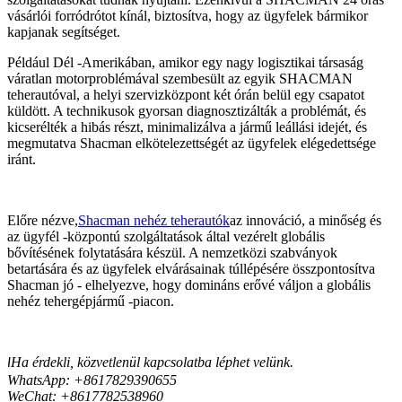
vásárlói forródrótot kínál, biztosítva, hogy az ügyfelek bármikor
kapjanak segítséget.
Például Dél -Amerikában, amikor egy nagy logisztikai társaság
váratlan motorproblémával szembesült az egyik SHACMAN
teherautóval, a helyi szervizközpont két órán belül egy csapatot
küldött. A technikusok gyorsan diagnosztizálták a problémát, és
kicserélték a hibás részt, minimalizálva a jármű leállási idejét, és
megmutatva Shacman elkötelezettségét az ügyfelek elégedettsége
iránt.
Előre nézve,
Shacman nehéz teherautók
az innováció, a minőség és
az ügyfél -központú szolgáltatások által vezérelt globális
bővítésének folytatására készül. A nemzetközi szabványok
betartására és az ügyfelek elvárásainak túllépésére összpontosítva
Shacman jó - elhelyezve, hogy domináns erővé váljon a globális
nehéz tehergépjármű -piacon.
Ha érdekli, közvetlenül kapcsolatba léphet velünk.
I
WhatsApp: +8617829390655
WeChat: +8617
82538960
7