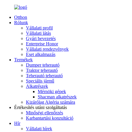
Otthon
Rólunk
Vállalati profil
Vállalati látás
Gyári bevezetés
Enterprise Honor
Vállalati rendezvények
Eset alkalmazás
Termékek
Dumper teherautó
Traktor teherautó
Teherautó teherautó
Speciális jármű
Alkatrészek
Mérnöki gépek
Shacman alkatrészek
Kizárólag Algéria számára
Értékesítés utáni szolgáltatás
Minőségi ellenőrzés
Karbantartási konzultáció
Hír
Vállalati hírek