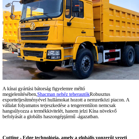
A kínai gyártási bátorság figyelemre méltó
megjelenítésében,
Shacman nehéz teherautók
Robusztus
exportteljesítményével hullámokat hozott a nemzetközi piacon. A
vállalat folyamatos terjeszkedése a tengerentúlon nemcsak
hangsúlyozza a termékkivitelét, hanem jelzi Kína növekvő
befolyását a globális haszongépjármű -ágazatban.
Cutting - Edge technológia, amely a globális vonzerőt vezeti