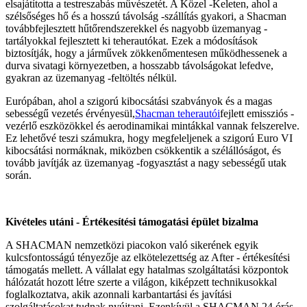
elsajátította a testreszabás művészetét. A Közel -Keleten, ahol a
szélsőséges hő és a hosszú távolság -szállítás gyakori, a Shacman
továbbfejlesztett hűtőrendszerekkel és nagyobb üzemanyag -
tartályokkal fejlesztett ki teherautókat. Ezek a módosítások
biztosítják, hogy a járművek zökkenőmentesen működhessenek a
durva sivatagi környezetben, a hosszabb távolságokat lefedve,
gyakran az üzemanyag -feltöltés nélkül.
Európában, ahol a szigorú kibocsátási szabványok és a magas
sebességű vezetés érvényesül,
Shacman teherautói
fejlett emissziós -
vezérlő eszközökkel és aerodinamikai mintákkal vannak felszerelve.
Ez lehetővé teszi számukra, hogy megfeleljenek a szigorú Euro VI
kibocsátási normáknak, miközben csökkentik a szélállóságot, és
tovább javítják az üzemanyag -fogyasztást a nagy sebességű utak
során.
Kivételes utáni - Értékesítési támogatási épület bizalma
A SHACMAN nemzetközi piacokon való sikerének egyik
kulcsfontosságú tényezője az elkötelezettség az After - értékesítési
támogatás mellett. A vállalat egy hatalmas szolgáltatási központok
hálózatát hozott létre szerte a világon, kiképzett technikusokkal
foglalkoztatva, akik azonnali karbantartási és javítási
szolgáltatásokat tudnak nyújtani. Ezenkívül a SHACMAN 24 órás