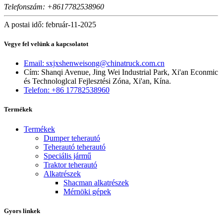
Telefonszám: +8617782538960
A postai idő: február-11-2025
Vegye fel velünk a kapcsolatot
Email: sxjxshenweisong@chinatruck.com.cn
Cím: Shanqi Avenue, Jing Wei Industrial Park, Xi'an Econmic
és Technologlcal Fejlesztési Zóna, Xi'an, Kína.
Telefon: +86 17782538960
Termékek
Termékek
Dumper teherautó
Teherautó teherautó
Speciális jármű
Traktor teherautó
Alkatrészek
Shacman alkatrészek
Mérnöki gépek
Gyors linkek